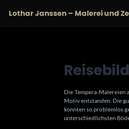
Zum
Lothar Janssen – Malerei und Z
Inhalt
springen
Reisebild
Die Tempera-Malereien au
Motiv entstanden. Die g
konnten so problemlos g
unterschiedlichsten Böden