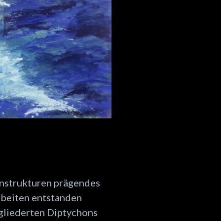
instrukturen prägendes
rbeiten entstanden
gegliederten Diptychons