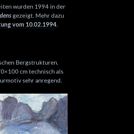
beiten wurden 1994
in der
rdens
gezeigt. Mehr dazu
tung vom 10.02.1994
.
schen Bergstrukturen.
70×100 cm technisch als
turmotiv sehr anregend
.