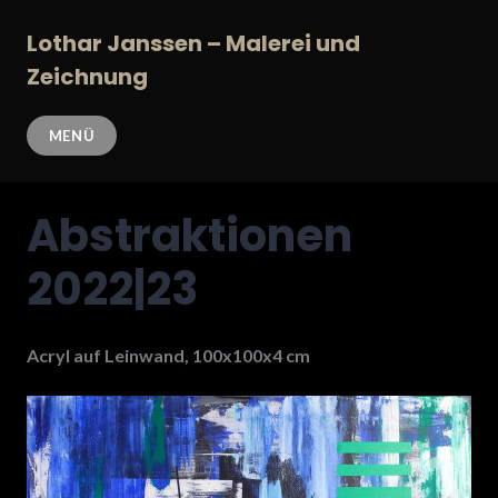
Zum
Inhalt
Lothar Janssen – Malerei und
springen
Zeichnung
MENÜ
Abstraktionen
2022|23
Acryl auf Leinwand, 100x100x4 cm